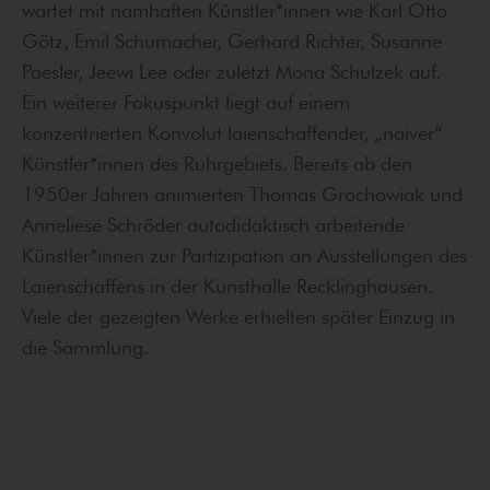
wartet mit namhaften Künstler*innen wie Karl Otto
Götz, Emil Schumacher, Gerhard Richter, Susanne
Paesler, Jeewi Lee oder zuletzt Mona Schulzek auf.
Ein weiterer Fokuspunkt liegt auf einem
konzentrierten Konvolut laienschaffender, „naiver“
Künstler*innen des Ruhrgebiets. Bereits ab den
1950er Jahren animierten Thomas Grochowiak und
Anneliese Schröder autodidaktisch arbeitende
Künstler*innen zur Partizipation an Ausstellungen des
Laienschaffens in der Kunsthalle Recklinghausen.
Viele der gezeigten Werke erhielten später Einzug in
die Sammlung.