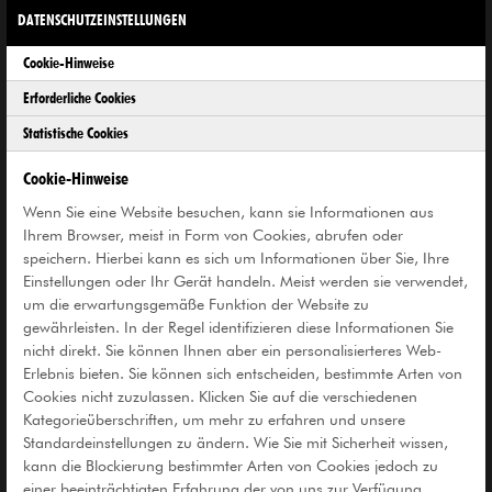
DATENSCHUTZEINSTELLUNGEN
Montag
Geschlossen
Cookie-Hinweise
Erforderliche Cookies
Statistische Cookies
Preise
Cookie-Hinweise
Normal
5 €
Wenn Sie eine Website besuchen, kann sie Informationen aus
Ihrem Browser, meist in Form von Cookies, abrufen oder
Ermäßigt*
2,50 €
speichern. Hierbei kann es sich um Informationen über Sie, Ihre
Einstellungen oder Ihr Gerät handeln. Meist werden sie verwendet,
Kinder unter 14 Jahren
frei
um die erwartungsgemäße Funktion der Website zu
gewährleisten. In der Regel identifizieren diese Informationen Sie
Samstags
Pay-what-you-want
nicht direkt. Sie können Ihnen aber ein personalisierteres Web-
Erlebnis bieten. Sie können sich entscheiden, bestimmte Arten von
Cookies nicht zuzulassen. Klicken Sie auf die verschiedenen
* Schüler*innen, Auszubildende, Studierende,
Kategorieüberschriften, um mehr zu erfahren und unsere
Gruppen ab 10 Personen, Inhaber*innen des
Standardeinstellungen zu ändern. Wie Sie mit Sicherheit wissen,
Recklinghausen Passes bzw. ein entsprechender
kann die Blockierung bestimmter Arten von Cookies jedoch zu
Ausweis anderer Gemeinden, Inhaber*innen
einer beeinträchtigten Erfahrung der von uns zur Verfügung