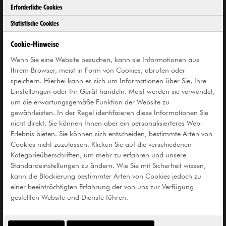
Erforderliche Cookies
Normal
5 €
Statistische Cookies
Ermäßigt*
2,50 €
Cookie-Hinweise
Kinder unter 14 Jahren
frei
Wenn Sie eine Website besuchen, kann sie Informationen aus
Ihrem Browser, meist in Form von Cookies, abrufen oder
speichern. Hierbei kann es sich um Informationen über Sie, Ihre
Samstags
Pay-what-you-want
Einstellungen oder Ihr Gerät handeln. Meist werden sie verwendet,
um die erwartungsgemäße Funktion der Website zu
* Schüler*innen, Auszubildende, Studierende,
gewährleisten. In der Regel identifizieren diese Informationen Sie
Gruppen ab 10 Personen, Inhaber*innen des
nicht direkt. Sie können Ihnen aber ein personalisierteres Web-
Recklinghausen Passes bzw. ein entsprechender
Erlebnis bieten. Sie können sich entscheiden, bestimmte Arten von
Cookies nicht zuzulassen. Klicken Sie auf die verschiedenen
Ausweis anderer Gemeinden, Inhaber*innen
Kategorieüberschriften, um mehr zu erfahren und unsere
der Ehrenamtskarte NRW bzw. der Jubiläums-
Standardeinstellungen zu ändern. Wie Sie mit Sicherheit wissen,
Ehrenamtskarte NRW
kann die Blockierung bestimmter Arten von Cookies jedoch zu
einer beeinträchtigten Erfahrung der von uns zur Verfügung
Die Kunsthalle ist barrierefrei zugänglich.
gestellten Website und Dienste führen.