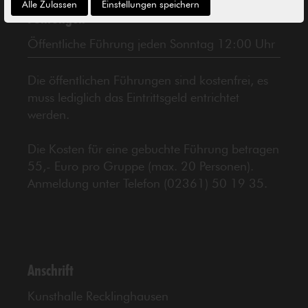
Alle Zulassen
Einstellungen speichern
Führungen
Öffentliche Führung jeden Sonntag 12:00 Uhr
Die öffentlichen Führungen sind kostenfrei, es
muss lediglich das Eintrittsgeld entrichtet
werden.
Die Kosten für eine gebuchte Führung betragen
55,- Euro pro Gruppe (max. 20 Personen).
Anmeldung unter Telefon (02361) 50 19 35.
Anschrift
Kunsthalle Recklinghausen