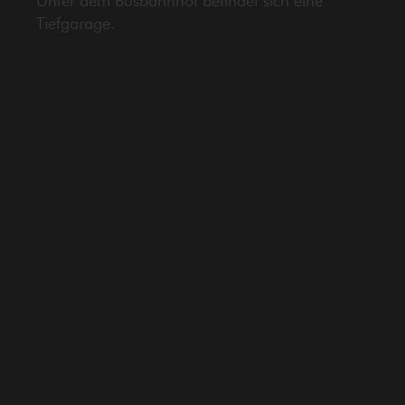
Unter dem Busbahnhof befindet sich eine
Tiefgarage.