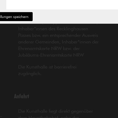
want
* Schüler*innen, Auszubildende,
ellungen speichern
Studierende, Gruppen ab 10 Personen,
Inhaber*innen des Recklinghausen
Passes bzw. ein entsprechender Ausweis
anderer Gemeinden, Inhaber*innen der
Ehrenamtskarte NRW bzw. der
Jubiläums-Ehrenamtskarte NRW
Die Kunsthalle ist barrierefrei
zugänglich.
Anfahrt
Die Kunsthalle liegt direkt gegenüber
dem Hauptbahnhof, nahe des