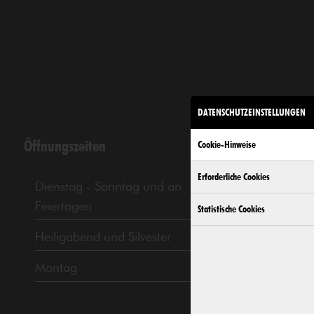
DATENSCHUTZEINSTELLUNGEN
Öffnungszeiten
Cookie-Hinweise
Erforderliche Cookies
Dienstag - Sonntag und an
11 bis 18 Uhr
Feiertagen
Statistische Cookies
Heiligabend und Silvester
11 bis 14 Uhr
Montag
Geschlossen