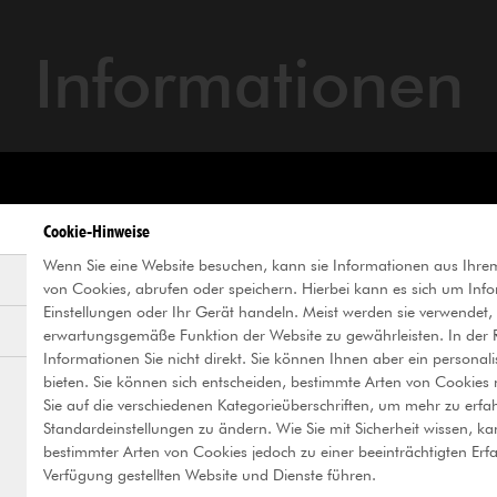
Informationen
Preise
Fü
Cookie-Hinweise
Wenn Sie eine Website besuchen, kann sie Informationen aus Ihre
von Cookies, abrufen oder speichern. Hierbei kann es sich um Info
Normal
5 €
Ö
Einstellungen oder Ihr Gerät handeln. Meist werden sie verwendet,
erwartungsgemäße Funktion der Website zu gewährleisten. In der Re
Ermäßigt*
2,50 €
D
Informationen Sie nicht direkt. Sie können Ihnen aber ein personali
l
bieten. Sie können sich entscheiden, bestimmte Arten von Cookies n
Kinder unter 14
frei
Sie auf die verschiedenen Kategorieüberschriften, um mehr zu erf
Jahren
Standardeinstellungen zu ändern. Wie Sie mit Sicherheit wissen, ka
D
bestimmter Arten von Cookies jedoch zu einer beeinträchtigten Erf
Pay-what-you-
Verfügung gestellten Website und Dienste führen.
Samstags
u