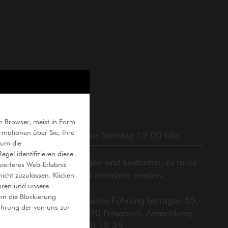
hrungen
m Browser, meist in Form
rmationen über Sie, Ihre
ffentliche Führung jeden Sonntag 12:00 Uhr
 um die
gel identifizieren diese
ie öffentlichen Führungen sind kostenfrei, es muss
sierteres Web-Erlebnis
ediglich das Eintrittsgeld entrichtet werden.
icht zuzulassen. Klicken
ahren und unsere
nn die Blockierung
ie Kosten für eine gebuchte Führung betragen 55,-
ahrung der von uns zur
Euro pro Gruppe (max. 20 Personen). Anmeldung
nter Telefon (02361) 50 19 35.