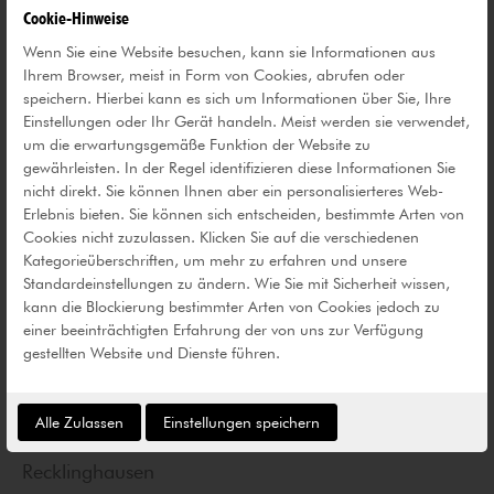
Danuta Karsten
Cookie-Hinweise
Wenn Sie eine Website besuchen, kann sie Informationen aus
*1963 in Mała Słońca
Ihrem Browser, meist in Form von Cookies, abrufen oder
Danzig/Polen, lebt und arbeitet in
speichern. Hierbei kann es sich um Informationen über Sie, Ihre
Recklinghausen
Einstellungen oder Ihr Gerät handeln. Meist werden sie verwendet,
um die erwartungsgemäße Funktion der Website zu
gewährleisten. In der Regel identifizieren diese Informationen Sie
Stadtkuppel, 2013
nicht direkt. Sie können Ihnen aber ein personalisierteres Web-
Kreisverkehr Hertener Straße, Tiefer
Erlebnis bieten. Sie können sich entscheiden, bestimmte Arten von
Pfad, Kemnastraße
Cookies nicht zuzulassen. Klicken Sie auf die verschiedenen
Kategorieüberschriften, um mehr zu erfahren und unsere
GPS: 51.611871, 7.192061
Standardeinstellungen zu ändern. Wie Sie mit Sicherheit wissen,
kann die Blockierung bestimmter Arten von Cookies jedoch zu
Förderer:
einer beeinträchtigten Erfahrung der von uns zur Verfügung
Kulturstiftung der Stadtsparkasse
gestellten Website und Dienste führen.
Recklinghausen
Kunstverein Recklinghausen
Alle Zulassen
Einstellungen speichern
Förderverein für Bildende Kunst
Recklinghausen