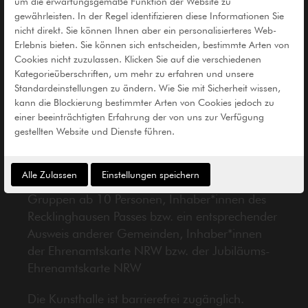
um die erwartungsgemäße Funktion der Website zu
gewährleisten. In der Regel identifizieren diese Informationen Sie
Preise
nicht direkt. Sie können Ihnen aber ein personalisierteres Web-
Erlebnis bieten. Sie können sich entscheiden, bestimmte Arten von
Normal
5 €
Cookies nicht zuzulassen. Klicken Sie auf die verschiedenen
Kategorieüberschriften, um mehr zu erfahren und unsere
Ermäßigt*
2,50 €
Standardeinstellungen zu ändern. Wie Sie mit Sicherheit wissen,
kann die Blockierung bestimmter Arten von Cookies jedoch zu
Kinder unter 14 Jahren
frei
einer beeinträchtigten Erfahrung der von uns zur Verfügung
gestellten Website und Dienste führen.
Samstags
Pay-what-you-want
Alle Zulassen
Einstellungen speichern
* Schüler*innen, Auszubildende, Studierende,
Gruppen ab 10 Personen, Inhaber*innen des
Recklinghausen Passes bzw. ein entsprechender
Ausweis anderer Gemeinden, Inhaber*innen
der Ehrenamtskarte NRW bzw. der Jubiläums-
Ehrenamtskarte NRW
Die Kunsthalle ist barrierefrei zugänglich.