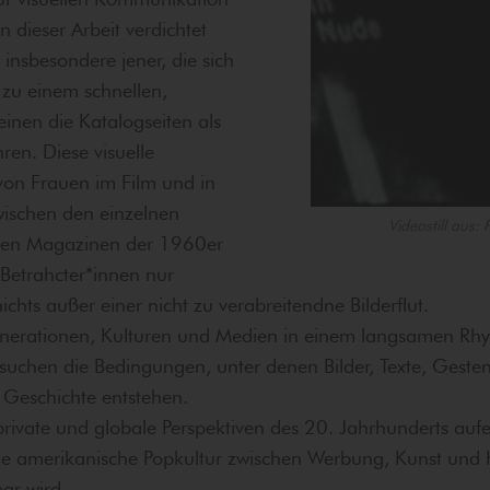
 dieser Arbeit verdichtet
 insbesondere jener, die sich
 zu einem schnellen,
einen die Katalogseiten als
en. Diese visuelle
von Frauen im Film und in
wischen den einzelnen
Videostill aus:
enen Magazinen der 1960er
 Betrahcter*innen nur
hts außer einer nicht zu verabreitendne Bilderflut.
tionen, Kulturen und Medien in einem langsamen Rhythm
ersuchen die Bedingungen, unter denen Bilder, Texte, Gest
 Geschichte entstehen.
n private und globale Perspektiven des 20. Jahrhunderts a
ie amerikanische Popkultur zwischen Werbung, Kunst und Ka
bar wird.