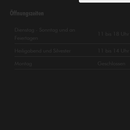
Öffnungszeiten
Dienstag - Sonntag und an
11 bis 18 Uhr
Feiertagen
Heiligabend und Silvester
11 bis 14 Uhr
Montag
Geschlossen