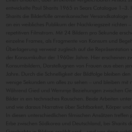
entwickelte Paul Sharits 1965 in Sears Catalogue 1–3. In
Sharits die Bilderfülle amerikanischer Versandkataloge –
an ein weibliches Publikum der Nachkriegszeit richten –
repetitiven Filmstrom. Mit 24 Bildern pro Sekunde ersch
einzelne Frames, als Fragmente von Konsum und Begehr
Überlagerung verweist zugleich auf die Repräsentation 
der Konsumkultur der 1960er Jahre. Hier erscheinen z
Konsumbildern, Darstellugnen von Frauen aus eben j
Jahre. Durch die Schnelligkeit der Bildfolge bleiben den
wenige Sekunden um alles zu sehen – und bleiben mit nic
Während Gied und Wemmje Beziehungen zwischen Genera
Bilder in ein technisches Rauschen. Beide Arbeiten unt
und wie daraus Narrative über Sichtbarkeit, Körper und
In diesen unterschiedlichen filmischen Ansätzen treffe
Erbe zwischen Südkorea und Deutschland, bei Sharits d
Geschichte in Bildern erzählt wird – und wer darin sicht