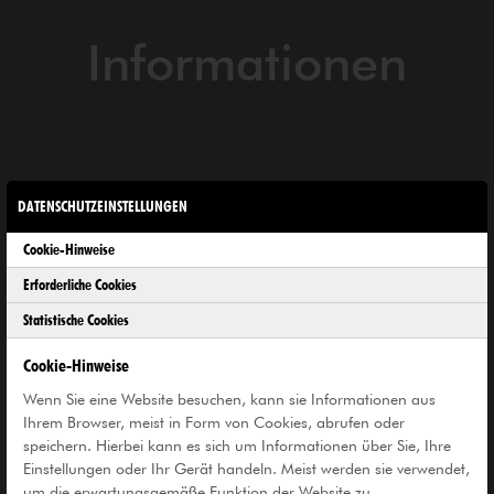
Informationen
DATENSCHUTZEINSTELLUNGEN
Opening Hours
Cookie-Hinweise
Tuesday - Sunday and on public
11am - 6 pm
Erforderliche Cookies
holidays
Statistische Cookies
Christmas Eve and New Years
11am - 2pm
Cookie-Hinweise
Monday
closed
Wenn Sie eine Website besuchen, kann sie Informationen aus
Ihrem Browser, meist in Form von Cookies, abrufen oder
speichern. Hierbei kann es sich um Informationen über Sie, Ihre
Einstellungen oder Ihr Gerät handeln. Meist werden sie verwendet,
um die erwartungsgemäße Funktion der Website zu