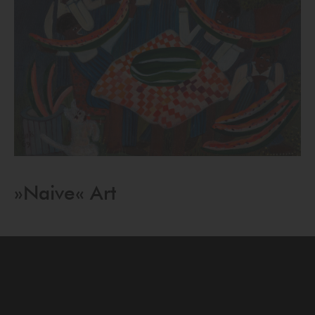
»Naive« Art