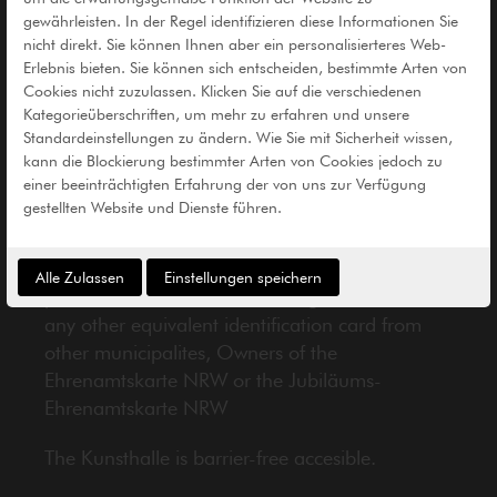
Tickets
gewährleisten. In der Regel identifizieren diese Informationen Sie
nicht direkt. Sie können Ihnen aber ein personalisierteres Web-
Regular
5 €
Erlebnis bieten. Sie können sich entscheiden, bestimmte Arten von
Cookies nicht zuzulassen. Klicken Sie auf die verschiedenen
Reduced*
2,50 €
Kategorieüberschriften, um mehr zu erfahren und unsere
Standardeinstellungen zu ändern. Wie Sie mit Sicherheit wissen,
Children under 14
free
kann die Blockierung bestimmter Arten von Cookies jedoch zu
einer beeinträchtigten Erfahrung der von uns zur Verfügung
gestellten Website und Dienste führen.
Saturday
Pay-what-you-want
* Pupils, Apprentices, Students, Groups from 10
Alle Zulassen
Einstellungen speichern
persons, Owners of the Recklinghausen Pass i.e.
any other equivalent identification card from
other municipalites, Owners of the
Ehrenamtskarte NRW or the Jubiläums-
Ehrenamtskarte NRW
The Kunsthalle is barrier-free accesible.