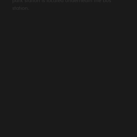
park station is located underneath the bus
station.